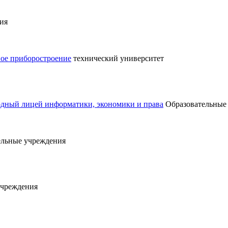
ия
ное приборостроение
технический университет
дный лицей информатики, экономики и права
Образовательные
ельные учреждения
учреждения