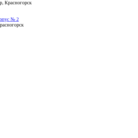
р, Красногорск
орпус № 2
Красногорск