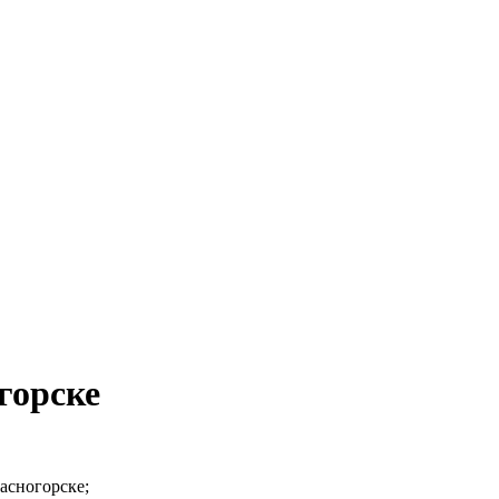
горске
расногорске;