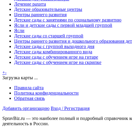
Лечение рахита
Детские образовательные центры
Центры раннего развития
Детские сады с занятиями по социальному развитию
Ясли и детские сады с первой младшей группой
Ясли
Детские сады со старшей группой
Центры раннего развития и дошкольного образования де
Детские сады с группой выходного дня
Детские сады комбинированного вида
Детские сады с обучением игре на гитаре
Детские сады с обучением игре на скрипке
+
-
Загрузка карты ...
Правила сайта
Политика конфиденциальности
Обратная связь
Добавить организацию
Вход / Регистрация
SpravBiz.ru — это наиболее полный и подробный справочник к
деятельность в России.