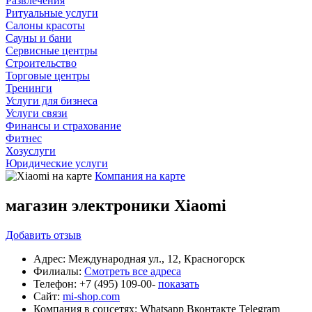
Развлечения
Ритуальные услуги
Салоны красоты
Сауны и бани
Сервисные центры
Строительство
Торговые центры
Тренинги
Услуги для бизнеса
Услуги связи
Финансы и страхование
Фитнес
Хозуслуги
Юридические услуги
Компания на карте
магазин электроники Xiaomi
Добавить
отзыв
Адрес:
Международная ул., 12, Красногорск
Филиалы:
Смотреть все адреса
Телефон:
+7 (495) 109-00-
показать
Сайт:
mi-shop.com
Компания в соцсетях:
Whatsapp
Вконтакте
Telegram