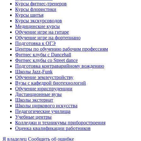
Курсы фитнес-тренеров
Курсы флористики
Курсы шитья
Курсы экскурсоводов
Медицинские курсы
Обучение игре на гитаре
Обучение игре на фортепиано
Подготовка к ОГЭ
Центры по обучению рабочим профессиям
Фитнес клубы с Dancehall
Фитнес клубы со Street dance
Подготовка контраварийному вождению
Школы Jazz-Funk
Обучение землеустройству
Вузы с кафедрой биотехнологий
Обучение юриспруденции
Дистанционные вузы
Школы экстернат
Школы циркового искусства
Педагогические училища
Учебные центры
Колледжи и техникумы приборостроения
Оценка квалификации работников
Я владелец
Сообщить об ошибке