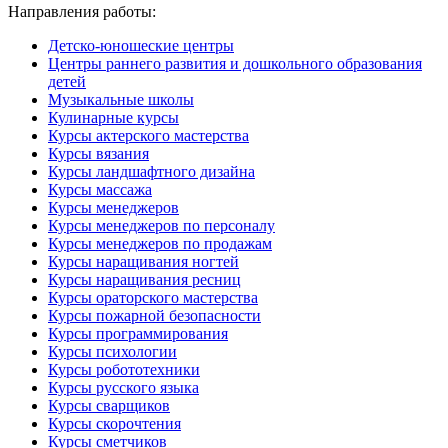
Направления работы:
Детско-юношеские центры
Центры раннего развития и дошкольного образования
детей
Музыкальные школы
Кулинарные курсы
Курсы актерского мастерства
Курсы вязания
Курсы ландшафтного дизайна
Курсы массажа
Курсы менеджеров
Курсы менеджеров по персоналу
Курсы менеджеров по продажам
Курсы наращивания ногтей
Курсы наращивания ресниц
Курсы ораторского мастерства
Курсы пожарной безопасности
Курсы программирования
Курсы психологии
Курсы робототехники
Курсы русского языка
Курсы сварщиков
Курсы скорочтения
Курсы сметчиков