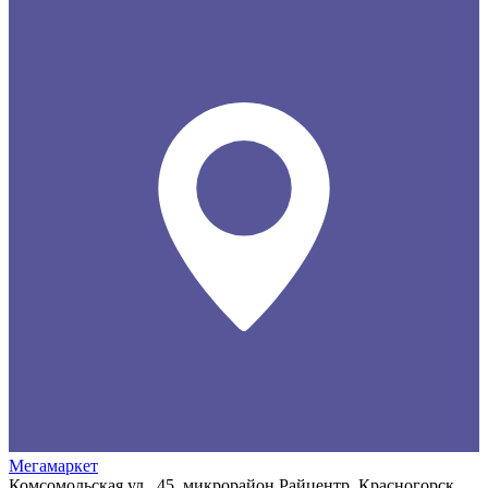
Мегамаркет
Комсомольская ул., 45, микрорайон Райцентр, Красногорск