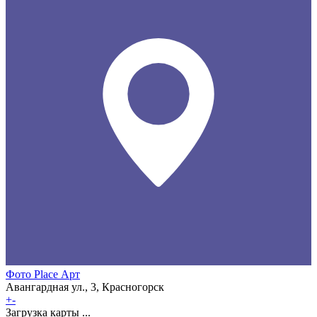
Фото Place Арт
Авангардная ул., 3, Красногорск
+
-
Загрузка карты ...