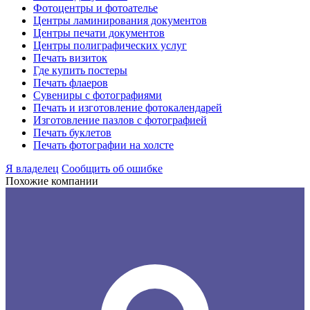
Фотоцентры и фотоателье
Центры ламинирования документов
Центры печати документов
Центры полиграфических услуг
Печать визиток
Где купить постеры
Печать флаеров
Сувениры с фотографиями
Печать и изготовление фотокалендарей
Изготовление пазлов с фотографией
Печать буклетов
Печать фотографии на холсте
Я владелец
Сообщить об ошибке
Похожие компании