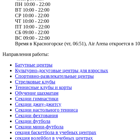
ПН
10:00 - 22:00
ВТ
10:00 - 22:00
СР
10:00 - 22:00
ЧТ
10:00 - 22:00
ПТ
10:00 - 22:00
СБ
09:00 - 22:00
ВС
09:00 - 22:00
Время в Красногорске (чт, 06:51), Air Arena откроется в 10
Направления работы:
Батутные центры
Культурно-досуговые центры для взрослых
Спортивно-развлекательные центры
Стрелковые клубы
Теннисные клубы и корты
Обучение шахматам
Секции гимнастики
Секции джиу-джитсу
Секции настольного тенниса
Секции фехтования
Секции футбола
Секции мини-футбола
секция баскетбола в учебных центрах
секция волейбол в учебных центрах