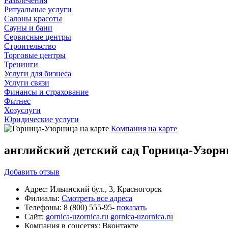
Развлечения
Ритуальные услуги
Салоны красоты
Сауны и бани
Сервисные центры
Строительство
Торговые центры
Тренинги
Услуги для бизнеса
Услуги связи
Финансы и страхование
Фитнес
Хозуслуги
Юридические услуги
Компания на карте
английский детский сад Горница-Узорн
Добавить
отзыв
Адрес:
Ильинский бул., 3, Красногорск
Филиалы:
Смотреть все адреса
Телефоны:
8 (800) 555-95-
показать
Сайт:
gornica-uzornica.ru
gornica-uzornica.ru
Компания в соцсетях:
Вконтакте