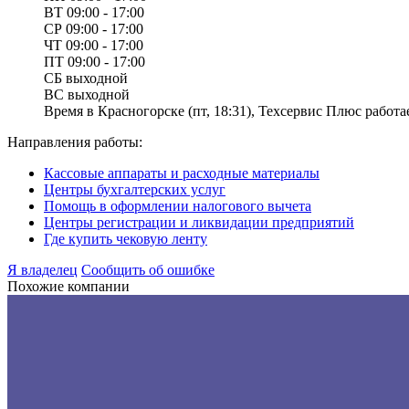
ВТ
09:00 - 17:00
СР
09:00 - 17:00
ЧТ
09:00 - 17:00
ПТ
09:00 - 17:00
СБ
выходной
ВС
выходной
Время в Красногорске (пт, 18:31), Техсервис Плюс работае
Направления работы:
Кассовые аппараты и расходные материалы
Центры бухгалтерских услуг
Помощь в оформлении налогового вычета
Центры регистрации и ликвидации предприятий
Где купить чековую ленту
Я владелец
Сообщить об ошибке
Похожие компании