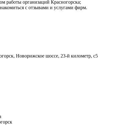
мом работы организаций Красногорска;
знакомиться с отзывами и услугами фирм.
огорск, Новорижское шоссе, 23-й километр, с5
а
огорск