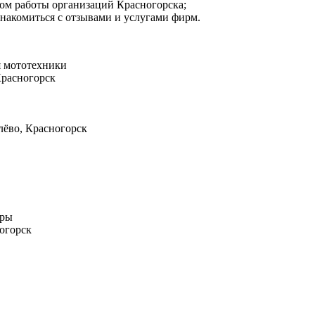
мом работы организаций Красногорска;
знакомиться с отзывами и услугами фирм.
я мототехники
Красногорск
блёво, Красногорск
оры
ногорск