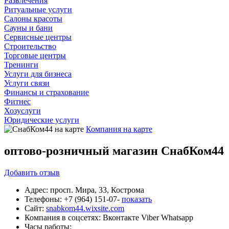
Развлечения
Ритуальные услуги
Салоны красоты
Сауны и бани
Сервисные центры
Строительство
Торговые центры
Тренинги
Услуги для бизнеса
Услуги связи
Финансы и страхование
Фитнес
Хозуслуги
Юридические услуги
Компания на карте
оптово-розничный магазин СнабКом44
Добавить
отзыв
Адрес:
просп. Мира, 33, Кострома
Телефоны:
+7 (964) 151-07-
показать
Сайт:
snabkom44.wixsite.com
Компания в соцсетях:
Вконтакте
Viber
Whatsapp
Часы работы: