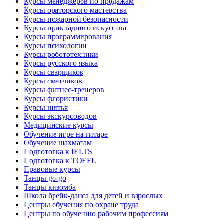
Курсы менеджеров по продажам
Курсы ораторского мастерства
Курсы пожарной безопасности
Курсы прикладного искусства
Курсы программирования
Курсы психологии
Курсы робототехники
Курсы русского языка
Курсы сварщиков
Курсы сметчиков
Курсы фитнес-тренеров
Курсы флористики
Курсы шитья
Курсы экскурсоводов
Медицинские курсы
Обучение игре на гитаре
Обучение шахматам
Подготовка к IELTS
Подготовка к TOEFL
Правовые курсы
Танцы go-go
Танцы кизомба
Школа брейк-данса для детей и взрослых
Центры обучения по охране труда
Центры по обучению рабочим профессиям