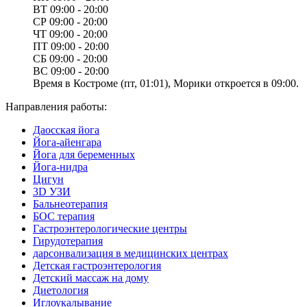
ВТ
09:00 - 20:00
СР
09:00 - 20:00
ЧТ
09:00 - 20:00
ПТ
09:00 - 20:00
СБ
09:00 - 20:00
ВС
09:00 - 20:00
Время в Костроме (пт, 01:01), Морики откроется в 09:00.
Направления работы:
Даосская йога
Йога-айенгара
Йога для беременных
Йога-нидра
Цигун
3D УЗИ
Бальнеотерапия
БОС терапия
Гастроэнтерологические центры
Гирудотерапия
дарсонвализация в медицинских центрах
Детская гастроэнтерология
Детский массаж на дому
Диетология
Иглоукалывание