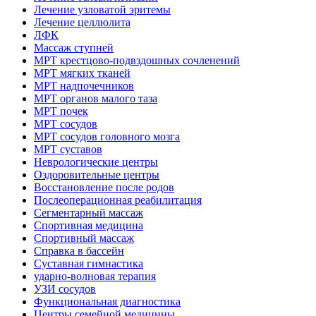
Лечение узловатой эритемы
Лечение целлюлита
ЛФК
Массаж ступней
МРТ крестцово-подвздошных сочленений
МРТ мягких тканей
МРТ надпочечников
МРТ органов малого таза
МРТ почек
МРТ сосудов
МРТ сосудов головного мозга
МРТ суставов
Неврологические центры
Оздоровительные центры
Восстановление после родов
Послеоперационная реабилитация
Сегментарный массаж
Спортивная медицина
Спортивный массаж
Справка в бассейн
Суставная гимнастика
ударно-волновая терапия
УЗИ сосудов
Функциональная диагностика
Центры семейной медицины