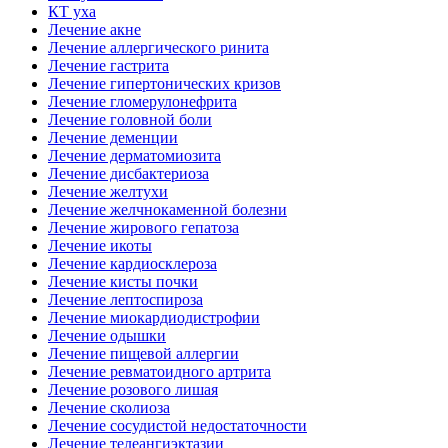
КТ уха
Лечение акне
Лечение аллергического ринита
Лечение гастрита
Лечение гипертонических кризов
Лечение гломерулонефрита
Лечение головной боли
Лечение деменции
Лечение дерматомиозита
Лечение дисбактериоза
Лечение желтухи
Лечение желчнокаменной болезни
Лечение жирового гепатоза
Лечение икоты
Лечение кардиосклероза
Лечение кисты почки
Лечение лептоспироза
Лечение миокардиодистрофии
Лечение одышки
Лечение пищевой аллергии
Лечение ревматоидного артрита
Лечение розового лишая
Лечение сколиоза
Лечение сосудистой недостаточности
Лечение телеангиэктазии