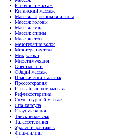
Баночный массаж
Китайский массаж
Массаж воротниковой зоны
Массаж головы
Массаж лица
Массаж спины
Массаж стоп
Мезотерапия волос
Мезотерапия тела
Микротоки
Миостимуляция
Обертывания
Общий массаж
Пластический массаж
Прессотерапия
Расслабляющий массаж
Рефлексотерапия
Скульптурный массаж
Спа-капсула
Стоун-терапия
Тайский массаж
Талассотерапия
Удаление растяжек
Фиш-пилинг