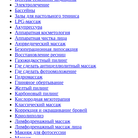
Электролечение
Бассейны
Залы для настольного тенниса
LPG-массаж
Акупрессура
Аппаратная косметология
Аппаратная чистка лица
Аюрведический массаж
Безоперационная липосакция
Восстановление ресниц
Газожидкостный пилинг
Где сделать антицеллюлитный массаж
Где сделать фотоомоложение
Гидромассаж
Глиняное обертывание
Желтый пилинг
Карбоновый пилинг
Кислородная мезотерапия
Классический массаж
Коррекция и окрашивание бровей
Криолиполиз
Лимфодренажный массаж
Лимфодренажный массаж лица
Макияж для фотосессии
Массаж