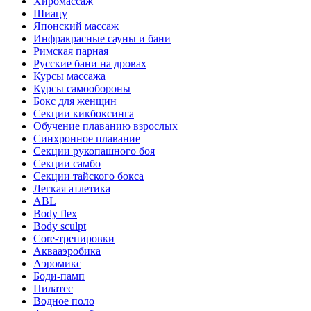
Хиромассаж
Шиацу
Японский массаж
Инфракрасные сауны и бани
Римская парная
Русские бани на дровах
Курсы массажа
Курсы самообороны
Бокс для женщин
Секции кикбоксинга
Обучение плаванию взрослых
Синхронное плавание
Секции рукопашного боя
Секции самбо
Секции тайского бокса
Легкая атлетика
ABL
Body flex
Body sculpt
Core-тренировки
Аквааэробика
Аэромикс
Боди-памп
Пилатес
Водное поло