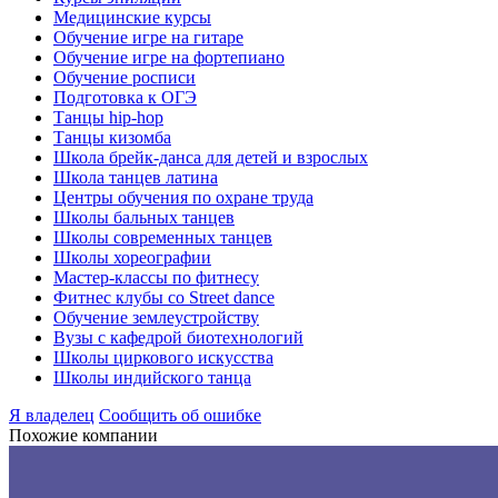
Медицинские курсы
Обучение игре на гитаре
Обучение игре на фортепиано
Обучение росписи
Подготовка к ОГЭ
Танцы hip-hop
Танцы кизомба
Школа брейк-данса для детей и взрослых
Школа танцев латина
Центры обучения по охране труда
Школы бальных танцев
Школы современных танцев
Школы хореографии
Мастер-классы по фитнесу
Фитнес клубы со Street dance
Обучение землеустройству
Вузы с кафедрой биотехнологий
Школы циркового искусства
Школы индийского танца
Я владелец
Сообщить об ошибке
Похожие компании