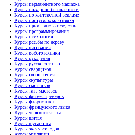
Курсы перманентного макияжа
Курсы пожарной безопасности
Курсы по контекстной рекламе
Курсы португальского языка
Курсы прикладного искусства
Курсы программирования
Курсы психологии
Курсы резьбы по дереву
Курсы рисования
Курсы робототехники
Курсы рукоделия
Курсы русского языка
Курсы сварщиков
Курсы скорочтения
Курсы скульптуры
Курсы сметчиков
Курсы тату мастеров
Курсы фитнес-тренеров
Курсы флористики
Курсы французского языка
Курсы чешского языка
Курсы шитья
Курсы шугаринга
Курсы экскурсоводов
Курсы эпиляции