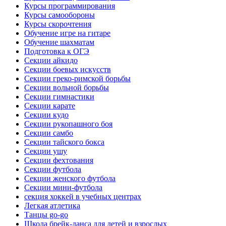
Курсы программирования
Курсы самообороны
Курсы скорочтения
Обучение игре на гитаре
Обучение шахматам
Подготовка к ОГЭ
Секции айкидо
Секции боевых искусств
Секции греко-римской борьбы
Секции вольной борьбы
Секции гимнастики
Секции карате
Секции кудо
Секции рукопашного боя
Секции самбо
Секции тайского бокса
Секции ушу
Секции фехтования
Секции футбола
Секции женского футбола
Секции мини-футбола
секция хоккей в учебных центрах
Легкая атлетика
Танцы go-go
Школа брейк-данса для детей и взрослых