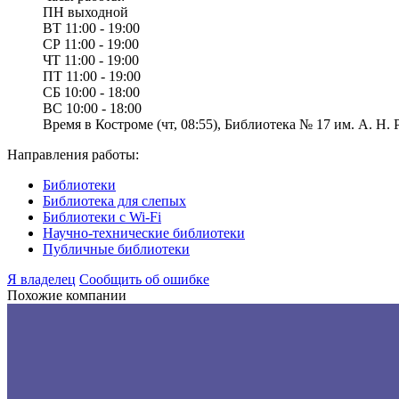
ПН
выходной
ВТ
11:00 - 19:00
СР
11:00 - 19:00
ЧТ
11:00 - 19:00
ПТ
11:00 - 19:00
СБ
10:00 - 18:00
ВС
10:00 - 18:00
Время в Костроме (чт, 08:55), Библиотека № 17 им. А. Н. 
Направления работы:
Библиотеки
Библиотека для слепых
Библиотеки с Wi-Fi
Научно-технические библиотеки
Публичные библиотеки
Я владелец
Сообщить об ошибке
Похожие компании