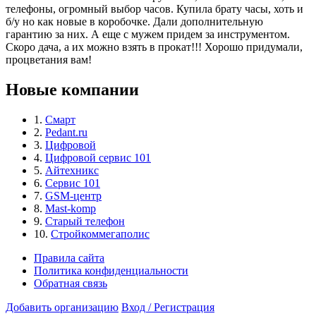
телефоны, огромный выбор часов. Купила брату часы, хоть и
б/у но как новые в коробочке. Дали дополнительную
гарантию за них. А еще с мужем придем за инструментом.
Скоро дача, а их можно взять в прокат!!! Хорошо придумали,
процветания вам!
Новые компании
1.
Смарт
2.
Pedant.ru
3.
Цифровой
4.
Цифровой сервис 101
5.
Айтехникс
6.
Сервис 101
7.
GSM-центр
8.
Mast-komp
9.
Старый телефон
10.
Стройкоммегаполис
Правила сайта
Политика конфиденциальности
Обратная связь
Добавить организацию
Вход / Регистрация