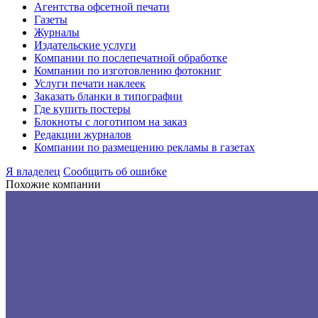
Агентства офсетной печати
Газеты
Журналы
Издательские услуги
Компании по послепечатной обработке
Компании по изготовлению фотокниг
Услуги печати наклеек
Заказать бланки в типографии
Где купить постеры
Блокноты с логотипом на заказ
Редакции журналов
Компании по размещению рекламы в газетах
Я владелец
Сообщить об ошибке
Похожие компании