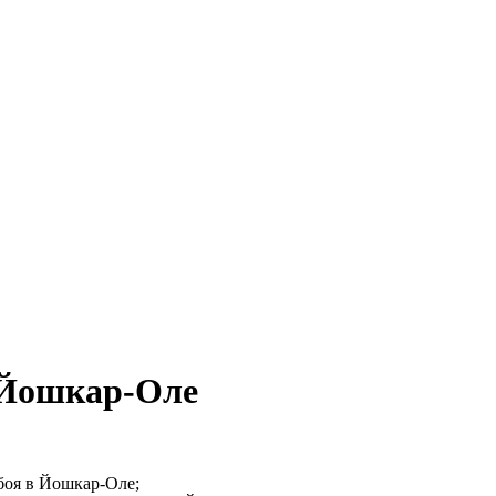
 Йошкар‑Оле
боя в Йошкар‑Оле;