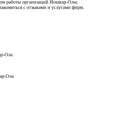
мом работы организаций Йошкар‑Олы;
накомиться с отзывами и услугами фирм.
ар-Ола
кар-Ола