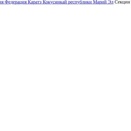
ция Федерация Каратэ Кокусинкай республики Марий Эл
Секции 