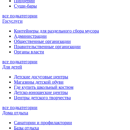
Пиццерии
Суши-бары
все подкатегории
Госуслуги
Контейнеры для раздельного сбора мусора
Администрации
Общественные организации
Правительственные организации
Органы власти
все подкатегории
Для детей
Детские досуговые центры
Магазины детской обуви
Где купить школьный костюм
Детско-юношеские центры
Центры детского творчества
все подкатегории
Дома отдыха
Санатории и профилактории
Базы отдыха