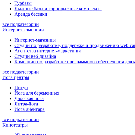
Турбазы
Лыжные базы и горнолыжные комплексы
Аренда беседки
все подкатегории
Интернет компании
Интернет-магазины
Студии по разработке, поддержке и продвижению web-са
Агентства интернет-маркетинга
Студии веб-дизайна
Компании по разработке программного обеспечения для 
все подкатегории
Йога центры
Цигун
Йога для беременных
Даосская йога
Янтра-йога
Йога-айенгара
все подкатегории
Кинотеатры