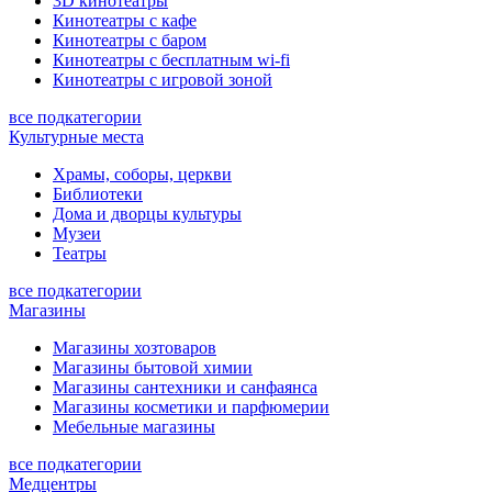
3D кинотеатры
Кинотеатры с кафе
Кинотеатры с баром
Кинотеатры с бесплатным wi-fi
Кинотеатры с игровой зоной
все подкатегории
Культурные места
Храмы, соборы, церкви
Библиотеки
Дома и дворцы культуры
Музеи
Театры
все подкатегории
Магазины
Магазины хозтоваров
Магазины бытовой химии
Магазины сантехники и санфаянса
Магазины косметики и парфюмерии
Мебельные магазины
все подкатегории
Медцентры