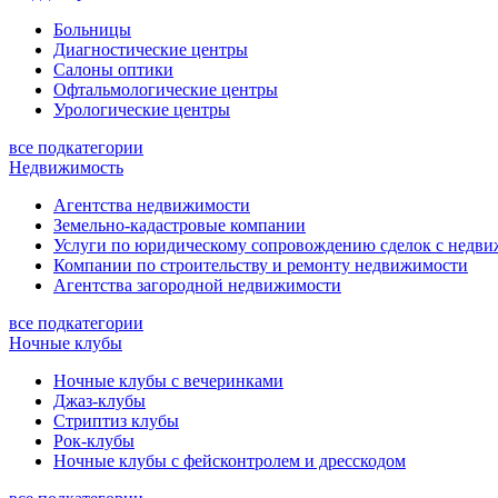
Больницы
Диагностические центры
Салоны оптики
Офтальмологические центры
Урологические центры
все подкатегории
Недвижимость
Агентства недвижимости
Земельно-кадастровые компании
Услуги по юридическому сопровождению сделок с недв
Компании по строительству и ремонту недвижимости
Агентства загородной недвижимости
все подкатегории
Ночные клубы
Ночные клубы с вечеринками
Джаз-клубы
Стриптиз клубы
Рок-клубы
Ночные клубы с фейсконтролем и дресскодом