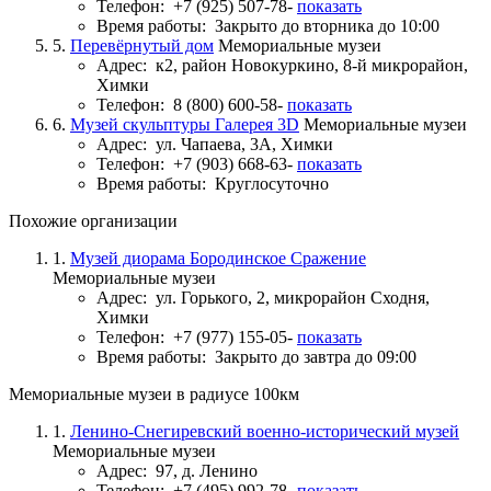
Телефон:
+7 (925) 507-78-
показать
Время работы:
Закрыто до вторника до 10:00
5.
Перевёрнутый дом
Мемориальные музеи
Адрес:
к2, район Новокуркино, 8-й микрорайон,
Химки
Телефон:
8 (800) 600-58-
показать
6.
Музей скульптуры Галерея 3D
Мемориальные музеи
Адрес:
ул. Чапаева, 3А, Химки
Телефон:
+7 (903) 668-63-
показать
Время работы:
Круглосуточно
Похожие организации
1.
Музей диорама Бородинское Сражение
Мемориальные музеи
Адрес:
ул. Горького, 2, микрорайон Сходня,
Химки
Телефон:
+7 (977) 155-05-
показать
Время работы:
Закрыто до завтра до 09:00
Мемориальные музеи в радиусе 100км
1.
Ленино-Снегиревский военно-исторический музей
Мемориальные музеи
Адрес:
97, д. Ленино
Телефон:
+7 (495) 992-78-
показать