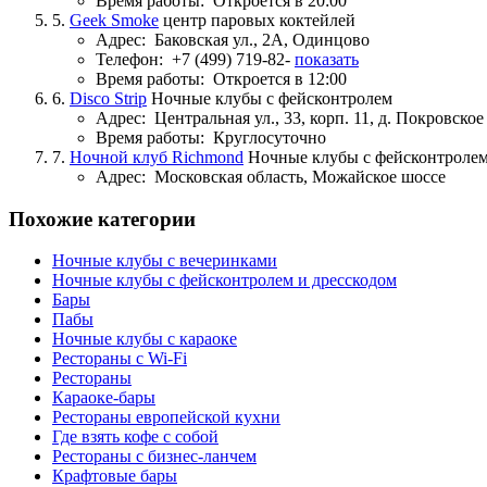
Время работы:
Откроется в 20:00
5.
Geek Smoke
центр паровых коктейлей
Адрес:
Баковская ул., 2А, Одинцово
Телефон:
+7 (499) 719-82-
показать
Время работы:
Откроется в 12:00
6.
Disco Strip
Ночные клубы с фейсконтролем
Адрес:
Центральная ул., 33, корп. 11, д. Покровское
Время работы:
Круглосуточно
7.
Ночной клуб Richmond
Ночные клубы с фейсконтроле
Адрес:
Московская область, Можайское шоссе
Похожие категории
Ночные клубы с вечеринками
Ночные клубы с фейсконтролем и дресскодом
Бары
Пабы
Ночные клубы с караоке
Рестораны с Wi-Fi
Рестораны
Караоке-бары
Рестораны европейской кухни
Где взять кофе с собой
Рестораны с бизнес-ланчем
Крафтовые бары