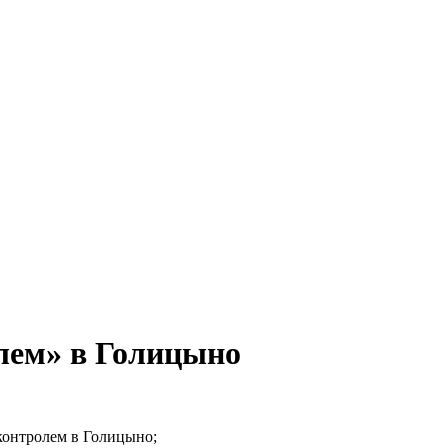
лем» в Голицыно
контролем в Голицыно;