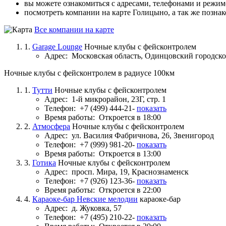
вы можете ознакомиться с адресами, телефонами и режи
посмотреть компании на карте Голицыно, а так же позна
Все компании на карте
1.
Garage Lounge
Ночные клубы с фейсконтролем
Адрес:
Московская область, Одинцовский городско
Ночные клубы с фейсконтролем в радиусе 100км
1.
Тутти
Ночные клубы с фейсконтролем
Адрес:
1-й микрорайон, 23Г, стр. 1
Телефон:
+7 (499) 444-21-
показать
Время работы:
Откроется в 18:00
2.
Атмосфера
Ночные клубы с фейсконтролем
Адрес:
ул. Василия Фабричнова, 26, Звенигород
Телефон:
+7 (999) 981-20-
показать
Время работы:
Откроется в 13:00
3.
Готика
Ночные клубы с фейсконтролем
Адрес:
просп. Мира, 19, Краснознаменск
Телефон:
+7 (926) 123-36-
показать
Время работы:
Откроется в 22:00
4.
Караоке-бар Невские мелодии
караоке-бар
Адрес:
д. Жуковка, 57
Телефон:
+7 (495) 210-22-
показать