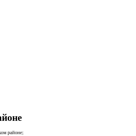
айоне
ком районе;