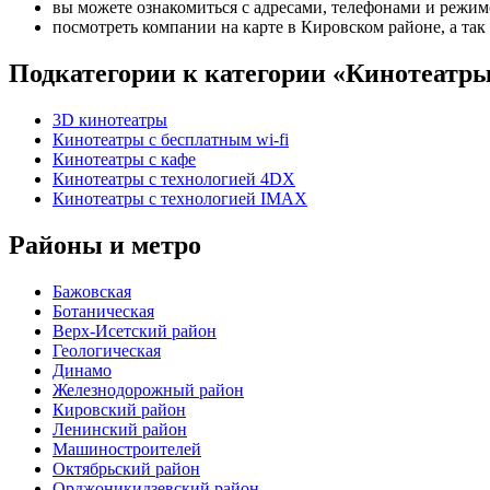
вы можете ознакомиться с адресами, телефонами и режи
посмотреть компании на карте в Кировском районе, а так
Подкатегории к категории «Кинотеатр
3D кинотеатры
Кинотеатры с бесплатным wi-fi
Кинотеатры с кафе
Кинотеатры с технологией 4DX
Кинотеатры с технологией IMAX
Районы и метро
Бажовская
Ботаническая
Верх-Исетский район
Геологическая
Динамо
Железнодорожный район
Кировский район
Ленинский район
Машиностроителей
Октябрьский район
Орджоникидзевский район