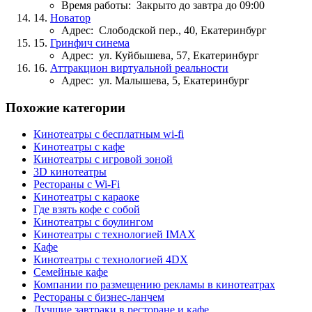
Время работы:
Закрыто до завтра до 09:00
14.
Новатор
Адрес:
Слободской пер., 40, Екатеринбург
15.
Гринфич синема
Адрес:
ул. Куйбышева, 57, Екатеринбург
16.
Аттракцион виртуальной реальности
Адрес:
ул. Малышева, 5, Екатеринбург
Похожие категории
Кинотеатры с бесплатным wi-fi
Кинотеатры с кафе
Кинотеатры с игровой зоной
3D кинотеатры
Рестораны с Wi-Fi
Кинотеатры с караоке
Где взять кофе с собой
Кинотеатры с боулингом
Кинотеатры с технологией IMAX
Кафе
Кинотеатры с технологией 4DX
Семейные кафе
Компании по размещению рекламы в кинотеатрах
Рестораны с бизнес-ланчем
Лучшие завтраки в ресторане и кафе