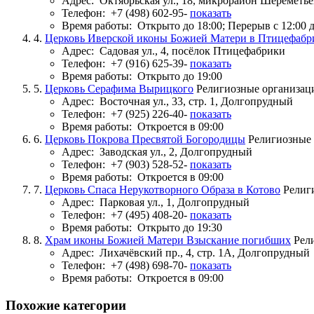
Адрес:
Октябрьская ул., 18, микрорайон Шереметь
Телефон:
+7 (498) 602-95-
показать
Время работы:
Открыто до 18:00; Перерыв с 12:00 д
4.
Церковь Иверской иконы Божией Матери в Птицефабр
Адрес:
Садовая ул., 4, посёлок Птицефабрики
Телефон:
+7 (916) 625-39-
показать
Время работы:
Открыто до 19:00
5.
Церковь Серафима Вырицкого
Религиозные организац
Адрес:
Восточная ул., 33, стр. 1, Долгопрудный
Телефон:
+7 (925) 226-40-
показать
Время работы:
Откроется в 09:00
6.
Церковь Покрова Пресвятой Богородицы
Религиозные
Адрес:
Заводская ул., 2, Долгопрудный
Телефон:
+7 (903) 528-52-
показать
Время работы:
Откроется в 09:00
7.
Церковь Спаса Нерукотворного Образа в Котово
Религ
Адрес:
Парковая ул., 1, Долгопрудный
Телефон:
+7 (495) 408-20-
показать
Время работы:
Открыто до 19:30
8.
Храм иконы Божией Матери Взыскание погибших
Рел
Адрес:
Лихачёвский пр., 4, стр. 1А, Долгопрудный
Телефон:
+7 (498) 698-70-
показать
Время работы:
Откроется в 09:00
Похожие категории