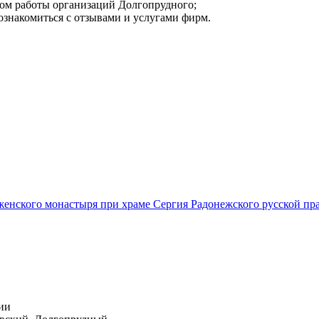
мом работы организаций Долгопрудного;
ознакомиться с отзывами и услугами фирм.
енского монастыря при храме Сергия Радонежского русской пр
ии