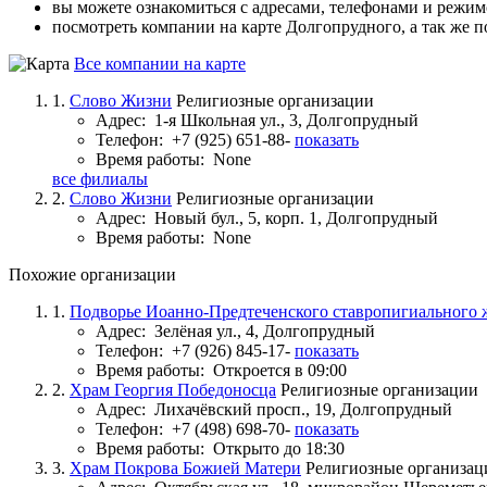
вы можете ознакомиться с адресами, телефонами и режи
посмотреть компании на карте Долгопрудного, а так же п
Все компании на карте
1.
Слово Жизни
Религиозные организации
Адрес:
1-я Школьная ул., 3, Долгопрудный
Телефон:
+7 (925) 651-88-
показать
Время работы:
None
все филиалы
2.
Слово Жизни
Религиозные организации
Адрес:
Новый бул., 5, корп. 1, Долгопрудный
Время работы:
None
Похожие организации
1.
Подворье Иоанно-Предтеченского ставропигиального ж
Адрес:
Зелёная ул., 4, Долгопрудный
Телефон:
+7 (926) 845-17-
показать
Время работы:
Откроется в 09:00
2.
Храм Георгия Победоносца
Религиозные организации
Адрес:
Лихачёвский просп., 19, Долгопрудный
Телефон:
+7 (498) 698-70-
показать
Время работы:
Открыто до 18:30
3.
Храм Покрова Божией Матери
Религиозные организац