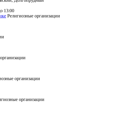
евский, Долгопрудный
о 13:00
ике
Религиозные организации
ии
 организации
иозные организации
игиозные организации