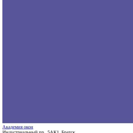
Академия окон
Индустриальный пр., 5АК1, Братск