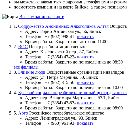
вы можете ознакомиться с адресами, телефонами и режи
посмотреть компании на карте Бийска, а так же познаком
Все компании на карте
1.
Содружество Анонимных Алкоголиков Алтая
Обществ
Адрес:
Горно-Алтайская ул., 56, Бийск
Телефон:
+7 (902) 998-41-
показать
Время работы:
Закрыто до завтра до 11:00
2.
ВОС
Центр реабилитации слепых
Адрес:
Красноярский пер., 87, Бийск
Телефон:
+7 (3854) 47-22-
показать
Время работы:
Закрыто до понедельника до 08:30
все филиалы
3.
Близкие люди
Общественные организации инвалидов
Адрес:
ул. Петра Мерлина, 50, Бийск
Телефон:
+7 (962) 815-56-
показать
Время работы:
Закрыто до понедельника до 10:00
4.
Краевой социально-реабилитационный центр для нес
Адрес:
пер. Владимира Мартьянова, 53/1, Бийск
Телефон:
+7 (3854) 43-53-
показать
Время работы:
Закрыто до понедельника до 08:00
5.
Арго
Российское потребительское общество
Адрес:
Ленинградская ул., 93, Бийск
Телефон:
+7 (960) 961-93-
показать