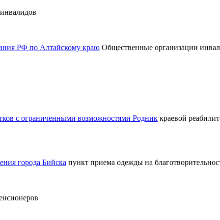
 инвалидов
вания РФ по Алтайскому краю
Общественные организации инва
стков с ограниченными возможностями Родник
краевой реабилит
ения города Бийска
пункт приема одежды на благотворительнос
пенсионеров