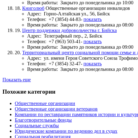
Время работы:
Закрыто до понедельника до 10:00
18.
Книголюб
Общественные организации инвалидов
Адрес:
Горно-Алтайская ул., 56, Бийск
Телефон:
+7 (3854) 44-83-
показать
Время работы:
Закрыто до понедельника до 08:00
19.
Центр поддержки добровольчества г. Бийска
Адрес:
Телеграфный пер., 2, Бийск
Телефон:
+7 (963) 503-41-
показать
Время работы:
Закрыто до понедельника до 09:00
20.
Территориальный центр социальной помощи семье и д
Адрес:
ул. имени Героя Советского Союза Трофимов
Телефон:
+7 (3854) 32-47-
показать
Время работы:
Закрыто до понедельника до 08:00
Показать еще
Похожие категории
Общественные организации
Общественные организации ветеранов
Компании по реставрации памятников истории и культу
Благотворительные фонды
Социальные службы
Юридические компании по ведению дел в судах
Социальная реабилитация