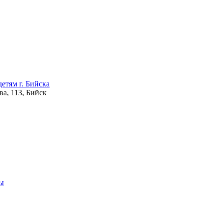
етям г. Бийска
а, 113, Бийск
ры