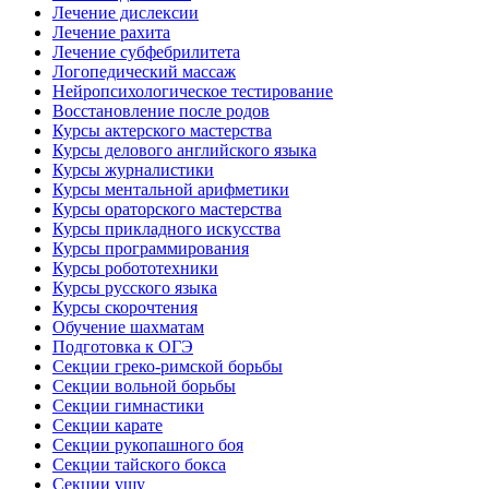
Лечение дислексии
Лечение рахита
Лечение субфебрилитета
Логопедический массаж
Нейропсихологическое тестирование
Восстановление после родов
Курсы актерского мастерства
Курсы делового английского языка
Курсы журналистики
Курсы ментальной арифметики
Курсы ораторского мастерства
Курсы прикладного искусства
Курсы программирования
Курсы робототехники
Курсы русского языка
Курсы скорочтения
Обучение шахматам
Подготовка к ОГЭ
Секции греко-римской борьбы
Секции вольной борьбы
Секции гимнастики
Секции карате
Секции рукопашного боя
Секции тайского бокса
Секции ушу