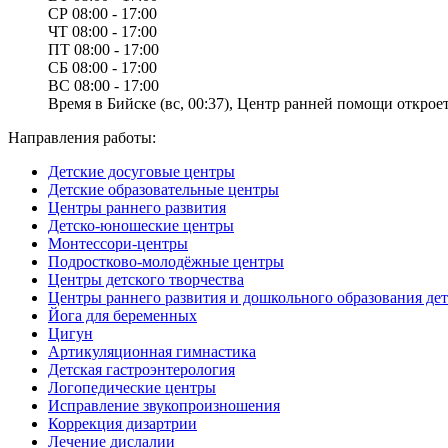
СР
08:00 - 17:00
ЧТ
08:00 - 17:00
ПТ
08:00 - 17:00
СБ
08:00 - 17:00
ВС
08:00 - 17:00
Время в Бийске (вс, 00:37), Центр ранней помощи откроет
Направления работы:
Детские досуговые центры
Детские образовательные центры
Центры раннего развития
Детско-юношеские центры
Монтессори-центры
Подростково-молодёжные центры
Центры детского творчества
Центры раннего развития и дошкольного образования де
Йога для беременных
Цигун
Артикуляционная гимнастика
Детская гастроэнтерология
Логопедические центры
Исправление звукопроизношения
Коррекция дизартрии
Лечение дислалии