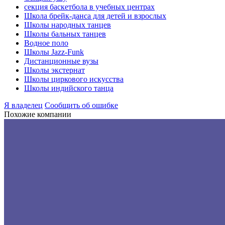
секция баскетбола в учебных центрах
Школа брейк-данса для детей и взрослых
Школы народных танцев
Школы бальных танцев
Водное поло
Школы Jazz-Funk
Дистанционные вузы
Школы экстернат
Школы циркового искусства
Школы индийского танца
Я владелец
Сообщить об ошибке
Похожие компании