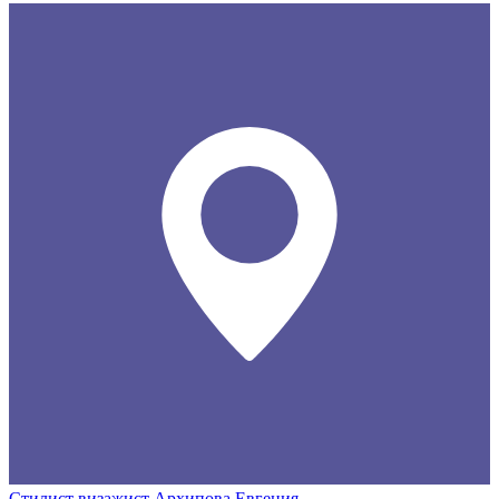
Стилист визажист Архипова Евгения