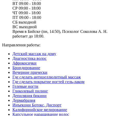
ВТ
09:00 - 18:00
СР
09:00 - 18:00
ЧТ
09:00 - 18:00
ПТ
09:00 - 18:00
СБ
выходной
ВС
выходной
Время в Бийске (пн, 14:50), Психолог Соколова А. Н.
работает до 18:00.
Направления работы:
Детский массаж на дому
Диагностика волос
Афрокосички
Брондирование
Вечерние прически
Где сделать антицеллюлитный массаж
Где сделать покрытие ногтей гель-лаком
Гелевые ногти
Гликолевый пилинг
Депиляция бикини
Дермабразия
Инъекции Ботокс, Диспорт
Калифорнийское мелирование
Капсульное наращивание волос