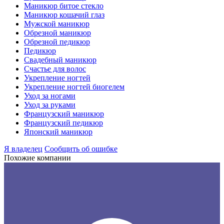
Маникюр битое стекло
Маникюр кошачий глаз
Мужской маникюр
Обрезной маникюр
Обрезной педикюр
Педикюр
Свадебный маникюр
Счастье для волос
Укрепление ногтей
Укрепление ногтей биогелем
Уход за ногами
Уход за руками
Французский маникюр
Французский педикюр
Японский маникюр
Я владелец
Сообщить об ошибке
Похожие компании