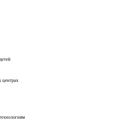
детей
х центрах
технологиям