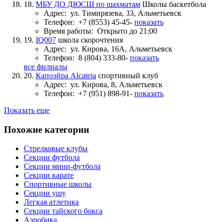
18.
МБУ ДО ДЮСШ по шахматам
Школы баскетбола
Адрес:
ул. Тимирязева, 33, Альметьевск
Телефон:
+7 (8553) 45-45-
показать
Время работы:
Открыто до 21:00
19.
IQ007
школа скорочтения
Адрес:
ул. Кирова, 16А, Альметьевск
Телефон:
8 (804) 333-80-
показать
все филиалы
20.
Капоэйра Alcateia
спортивный клуб
Адрес:
ул. Кирова, 8, Альметьевск
Телефон:
+7 (951) 898-91-
показать
Показать еще
Похожие категории
Стрелковые клубы
Секции футбола
Секции мини-футбола
Секции карате
Спортивные школы
Секции ушу
Легкая атлетика
Секции тайского бокса
Аэробика