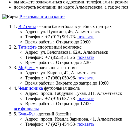
вы можете ознакомиться с адресами, телефонами и режи
посмотреть компании на карте Альметьевска, а так же по
Все компании на карте
1.
В 2 счета
секция баскетбола в учебных центрах
Адрес:
ул. Пушкина, 46, Альметьевск
Телефон:
+7 (917) 901-73-
показать
Время работы:
Открыто до 20:00
2.
Татнефть
спортивный комплекс
Адрес:
ул. Белоглазова, 62А, Альметьевск
Телефон:
+7 (8553) 31-26-
показать
Время работы:
Открыто до 22:30
3.
МоДама
модельное агентство
Адрес:
ул. Кирова, 42, Альметьевск
Телефон:
+7 (960) 059-96-
показать
Время работы:
Закрыто до завтра до 10:00
4.
Чемпионика
футбольная школа
Адрес:
просп. Габдуллы Тукая, 31Г, Альметьевск
Телефон:
+7 (919) 687-78-
показать
Время работы:
Открыто до 17:00
все филиалы
5.
Буль-Буль
детский бассейн
Адрес:
просп. Изаила Зарипова, 41, Альметьевск
Телефон:
+7 (927) 454-53-
показать