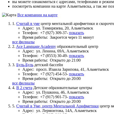
вы можете ознакомиться с адресами, телефонами и режи
посмотреть компании на карте Альметьевска, а так же по
Все компании на карте
1.
Считай в уме
центр ментальной арифметики и скорочт
Адрес:
ул. Тимирязева, 20, Альметьевск
Телефон:
+7 (927) 309-37-
показать
Время работы:
Закроется через 11 минут
все филиалы
2.
Ace Language Academy
образовательный центр
Адрес:
ул. Ленина, 69А, Альметьевск
Телефон:
+7 (8553) 30-49-
показать
Время работы:
Открыто до 21:00
3.
Буль-Буль
детский бассейн
Адрес:
просп. Изаила Зарипова, 41, Альметьевск
Телефон:
+7 (927) 454-53-
показать
Время работы:
Открыто до 20:00
все филиалы
4.
В 2 счета
Детские образовательные центры
Адрес:
ул. Пушкина, 46, Альметьевск
Телефон:
+7 (917) 901-73-
показать
Время работы:
Открыто до 20:00
5.
Считай в Уме, центр Ментальной Арифметики
центр м
Адрес:
ул. Лермонтова, 14А, Альметьевск