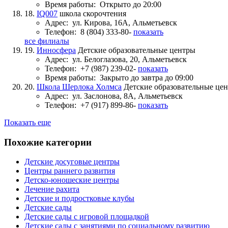
Время работы:
Открыто до 20:00
18.
IQ007
школа скорочтения
Адрес:
ул. Кирова, 16А, Альметьевск
Телефон:
8 (804) 333-80-
показать
все филиалы
19.
Инносфера
Детские образовательные центры
Адрес:
ул. Белоглазова, 20, Альметьевск
Телефон:
+7 (987) 239-02-
показать
Время работы:
Закрыто до завтра до 09:00
20.
Школа Шерлока Холмса
Детские образовательные це
Адрес:
ул. Заслонова, 8А, Альметьевск
Телефон:
+7 (917) 899-86-
показать
Показать еще
Похожие категории
Детские досуговые центры
Центры раннего развития
Детско-юношеские центры
Лечение рахита
Детские и подростковые клубы
Детские сады
Детские сады с игровой площадкой
Детские сады с занятиями по социальному развитию